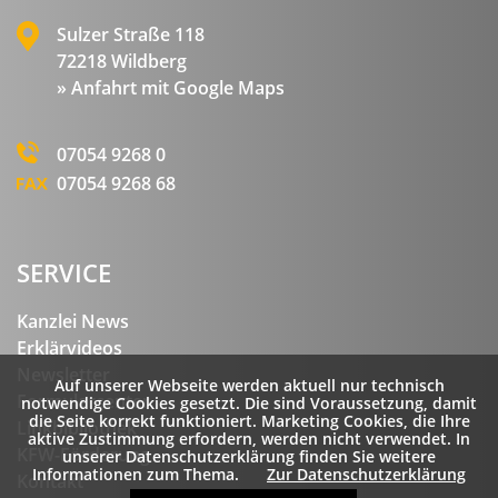
Sulzer Straße 118
72218 Wildberg
» Anfahrt mit Google Maps
07054 9268 0
07054 9268 68
SERVICE
Kanzlei News
Erklärvideos
Newsletter
Auf unserer Webseite werden aktuell nur technisch
Formularcenter
notwendige Cookies gesetzt. Die sind Voraussetzung, damit
die Seite korrekt funktioniert. Marketing Cookies, die Ihre
Linkbibliothek
aktive Zustimmung erfordern, werden nicht verwendet. In
KFW-Förderung
unserer Datenschutzerklärung finden Sie weitere
Informationen zum Thema.
Zur Datenschutzerklärung
Kontakt